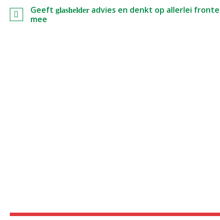
Geeft
advies en denkt op allerlei front
glashelder
mee
werkt o.a. met de volgende merk