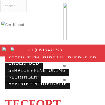
+31 (0)518 471723
VERKOOP MACHINES & ONDERDELEN
ONDERHOUD
SERVICE + FINETUNING
KEURINGEN
REVISIE + MODIFICATIE
TECFORT