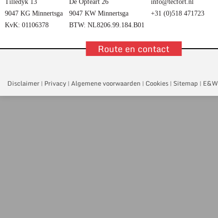
Tilledyk 13
De Opfeart 26
info@tecfort.nl
9047 KG Minnertsga
9047 KW Minnertsga
+31 (0)518 471723
KvK: 01106378
BTW: NL8206.99.184.B01
Route en contact
Disclaimer
Privacy
Algemene voorwaarden
Cookies
Sitemap
E&W
|
|
|
|
|