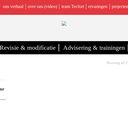
ons verhaal
over ons (video)
team Tecfort
ervaringen
projecte
Revisie & modificatie
Advisering & trainingen
Showing all 2 
ock
ne