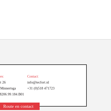
es:
Contact:
t 26
info@tecfort.nl
Minnertsga
+31 (0)518 471723
206.99.184.B01
Route en contact