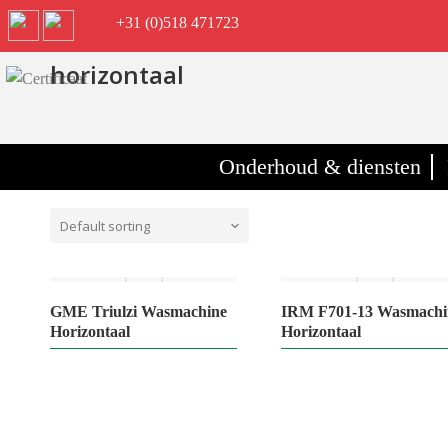
+31 (0)518 471723
horizontaal
Onderhoud & diensten
Default sorting
Out of stock
Out of st
GME Triulzi Wasmachine
IRM F701-13 Wasmachi
Horizontaal
Horizontaal