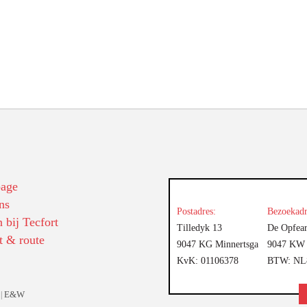
age
ns
Postadres:
Bezoekadr
 bij Tecfort
Tilledyk 13
De Opfear
t & route
9047 KG Minnertsga
9047 KW 
KvK: 01106378
BTW: NL8
E&W
|