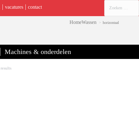
n
vacatures
contact
Home
Wassen
horizontaal
Machines & onderdelen
results