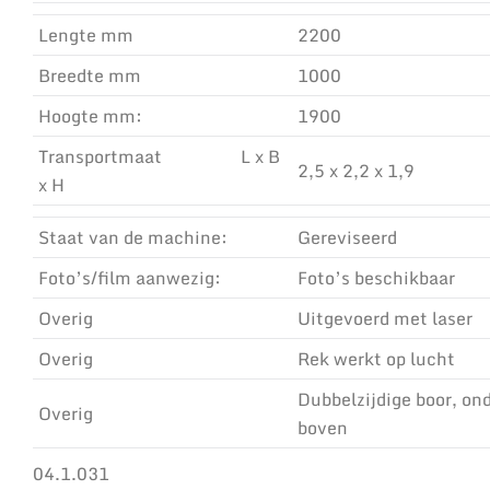
Lengte mm
2200
Breedte mm
1000
Hoogte mm:
1900
Transportmaat L x B
2,5 x 2,2 x 1,9
x H
Staat van de machine:
Gereviseerd
Foto’s/film aanwezig:
Foto’s beschikbaar
Overig
Uitgevoerd met laser
Overig
Rek werkt op lucht
Dubbelzijdige boor, on
Overig
boven
04.1.031