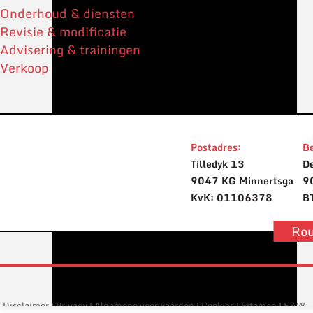
Onderhoud & diensten
Revisie & modificatie
Advisering & trainingen
Verkoop
Postadres:
Be
Tilledyk 13
De
9047 KG Minnertsga
9
KvK: 01106378
B
Rou
Disclaimer
Privacy
Algemene voorwaarden
Cookies
Sitemap
E&W
|
|
|
|
|