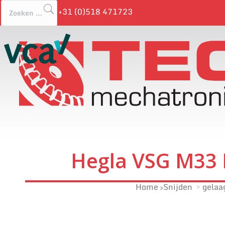
+31 (0)518 471723
Hegla VSG M33 
Home
Snijden
gelaa