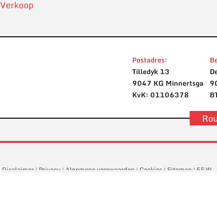
Verkoop
Postadres:
Be
Tilledyk 13
De
9047 KG Minnertsga
9
KvK: 01106378
B
Rou
Disclaimer
Privacy
Algemene voorwaarden
Cookies
Sitemap
E&W
|
|
|
|
|