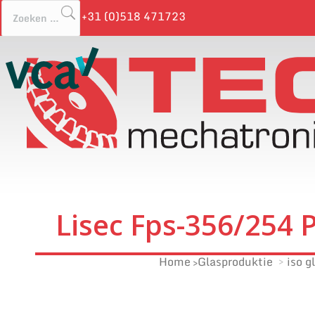
+31 (0)518 471723
Lisec Fps-356/254 
Home
Glasproduktie
iso g