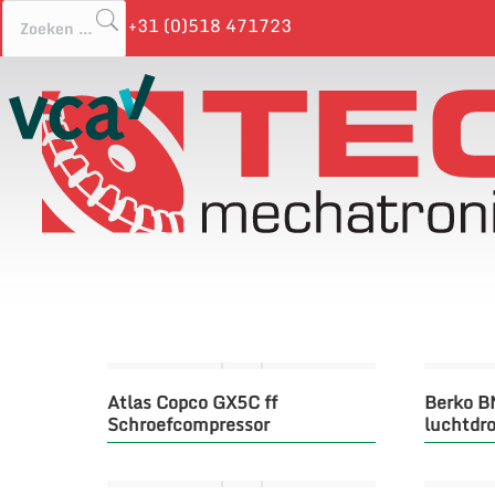
+31 (0)518 471723
p
Home
Water,- en lucht behandeling
perslucht
Default sorting
Out of stock
Atlas Copco GX5C ff
Berko B
Schroefcompressor
luchtdr