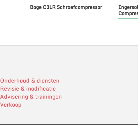
Out of stock
Boge C3LR Schroefcompressor
Ingerso
Compres
Onderhoud & diensten
Revisie & modificatie
Advisering & trainingen
Verkoop