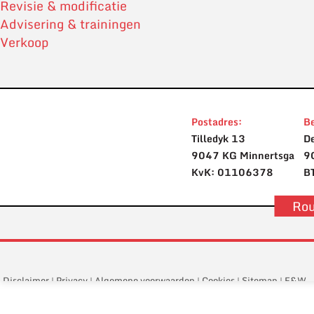
Revisie & modificatie
Advisering & trainingen
Verkoop
Postadres:
Be
Tilledyk 13
De
9047 KG Minnertsga
9
KvK: 01106378
B
Rou
Disclaimer
Privacy
Algemene voorwaarden
Cookies
Sitemap
E&W
|
|
|
|
|