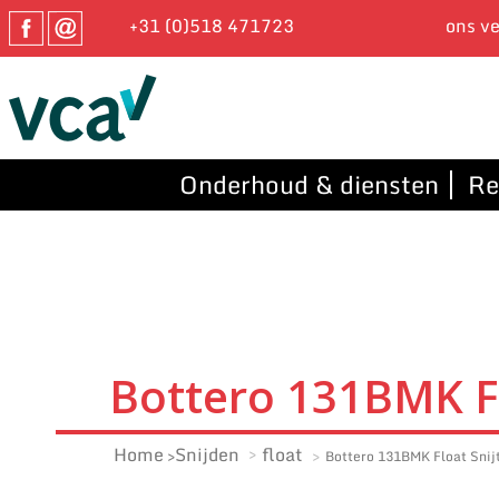
+31 (0)518 471723
ons ve
Onderhoud & diensten
Re
Bottero 131BMK Fl
Home
Snijden
float
Bottero 131BMK Float Snij