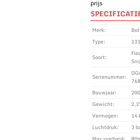
prijs
SPECIFICATI
Merk:
Bot
Type:
13
Flo
Soort:
Sni
GG
Serienummer:
76
Bouwjaar:
20
Gewicht:
2,2
Vermogen:
14 
Luchtdruk:
3 b
Max snelheid:
80