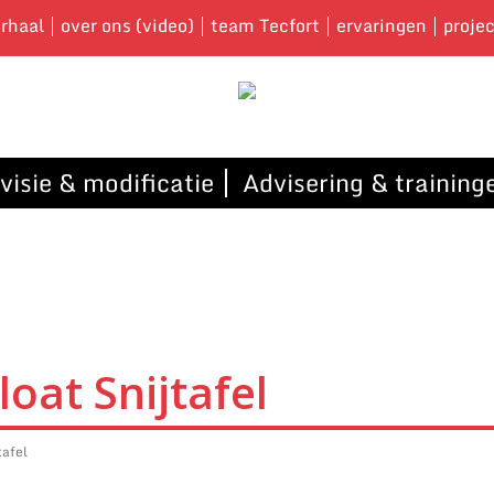
rhaal
over ons (video)
team Tecfort
ervaringen
proje
visie & modificatie
Advisering & training
oat Snijtafel
tafel