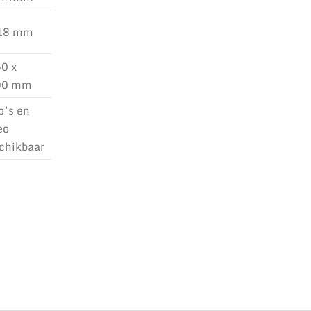
 18 mm
0 x
00 mm
o’s en
eo
chikbaar