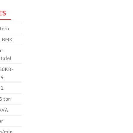
ES
tero
1 BMK
at
jtafel
60KB-
84
01
5 ton
kVA
ar
m/min.