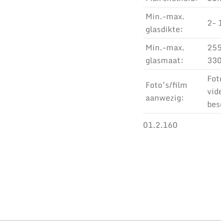
Min.-max.
2-
glasdikte:
Min.-max.
255
glasmaat:
33
Fot
Foto’s/film
vid
aanwezig:
bes
01.2.160